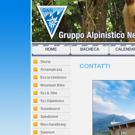
HOME
BACHECA
CALENDA
Storia
CONTATTI
Arrampicata
Escursionismo
Mountain Bike
Sci & Gite
Sci Alpinismo
Snowboard
Spedizioni
Merchandising
Sponsor